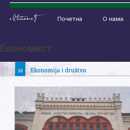
Почетна
О нама
Економист