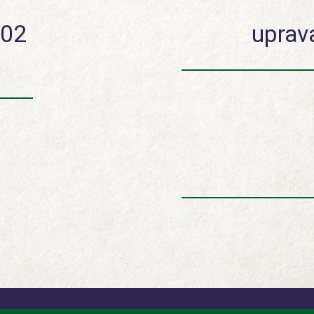
002
uprav