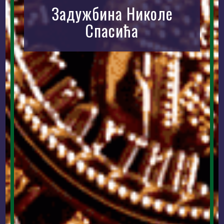
Задужбина Николе
Спасића